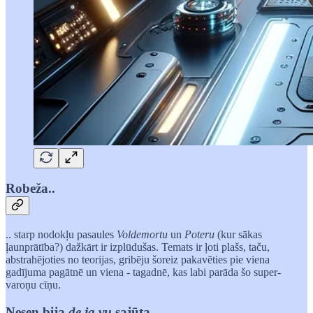
Robeža..
.. starp nodokļu pasaules
Voldemortu
un
Poteru
(kur sākas
ļaunprātība?) dažkārt ir izplūdušas. Temats ir ļoti plašs, taču,
abstrahējoties no teorijas, gribēju šoreiz pakavēties pie viena
gadījuma pagātnē un viena - tagadnē, kas labi parāda šo super-
varoņu cīņu.
Nesen bija
de ja vu
sajūta..