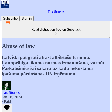
Tax Stories
Subscribe
Sign in
Read distraction-free on Substack
Abuse of law
Latviski pat grūti atrast atbilstošu terminu.
Ļaunprātīga likuma normas izmantošana, varbūt.
Paskatīsimies šai sakarā uz kādu nekustamā
īpašuma pārdošanas IIN izņēmumu.
Tax Stories
Jan 18, 2024
∙ Paid