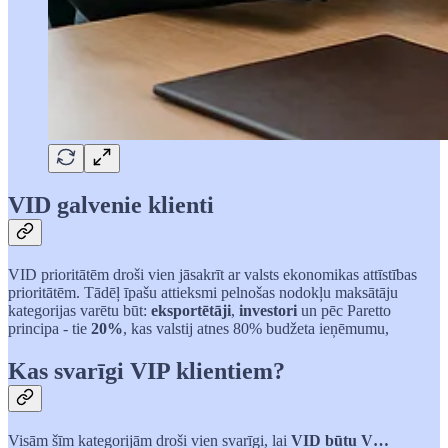
VID galvenie klienti
VID prioritātēm droši vien jāsakrīt ar valsts ekonomikas attīstības
prioritātēm. Tādēļ īpašu attieksmi pelnošas nodokļu maksātāju
kategorijas varētu būt:
eksportētāji
,
investori
un pēc Paretto
principa - tie
20%
, kas valstij atnes 80% budžeta ieņēmumu,
Kas svarīgi VIP klientiem?
Visām šīm kategorijām droši vien svarīgi, lai
VID būtu V…