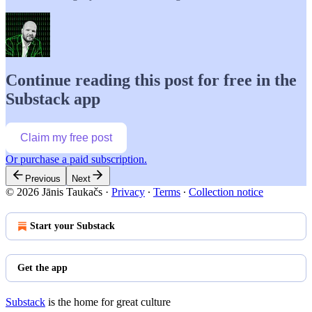
Continue reading this post for free in the
Substack app
Claim my free post
Or purchase a paid subscription.
Previous
Next
© 2026 Jānis Taukačs
·
Privacy
∙
Terms
∙
Collection notice
Start your Substack
Get the app
Substack
is the home for great culture