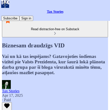
Tax Stories
Subscribe
Sign in
Read distraction-free on Substack
Biznesam draudzīgs VID
Vai un kā tas iespējams? Gatavojoties šodienas
vizītei pie Valsts Prezidenta, kur šaurā lokā plānota
darba grupa par šī bloga virsrakstā minēto tēmu,
atļaušos mazliet pasapņot.
Tax Stories
Apr 17, 2025
∙ Paid