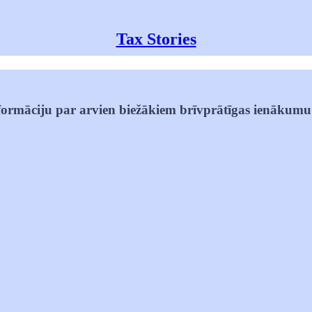
Tax Stories
informāciju par arvien biežākiem brīvprātīgas ienākum