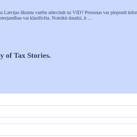
īgu Latvijas likumu varētu attiecināt uz VID? Personas var pieprasīt inf
ieejamības vai klasificēta. Noteikti daudzi, it …
y of Tax Stories.