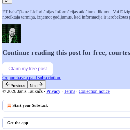
FT balstījās uz Lielbritānijas Informācijas atklātuma likumu. Vai līdz
noteiktajā termiņā, izņemot gadījumus, kad informācija ir ierobežotas p
Continue reading this post for free, courtes
Claim my free post
Or purchase a paid subscription.
Previous
Next
© 2026 Jānis Taukačs
·
Privacy
∙
Terms
∙
Collection notice
Start your Substack
Get the app