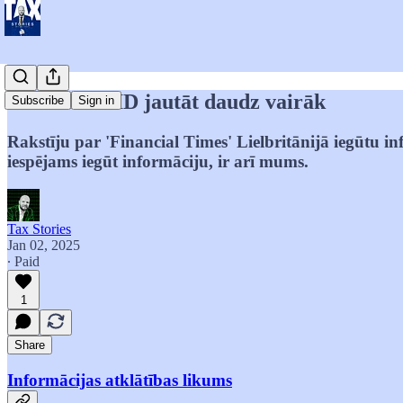
Drīkstam VID jautāt daudz vairāk
Subscribe
Sign in
Rakstīju par 'Financial Times' Lielbritānijā iegūtu 
iespējams iegūt informāciju, ir arī mums.
Tax Stories
Jan 02, 2025
∙ Paid
1
Share
Informācijas atklātības likums