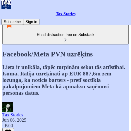
Tax Stories
Subscribe
Sign in
Read distraction-free on Substack
Facebook/Meta PVN uzrēķins
Lieta ir unikāla, tāpēc turpinām sekot tās attīstībai.
Īsumā, Itālijā uzrēķināti ap EUR 887,6m zem
lozunga, ka noticis barters - pretī soctīkla
pakalpojumiem Meta kā apmaksu saņēmusi
personas datus.
Tax Stories
Jun 06, 2025
∙ Paid