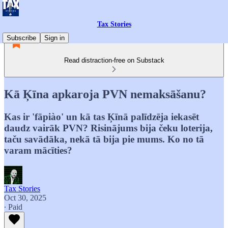
Tax Stories
Subscribe
Sign in
Read distraction-free on Substack
Kā Ķīna apkaroja PVN nemaksāšanu?
Kas ir 'fāpiào' un kā tas Ķīnā palīdzēja iekasēt
daudz vairāk PVN? Risinājums bija čeku loterija,
taču savādāka, nekā tā bija pie mums. Ko no tā
varam mācīties?
Tax Stories
Oct 30, 2025
∙ Paid