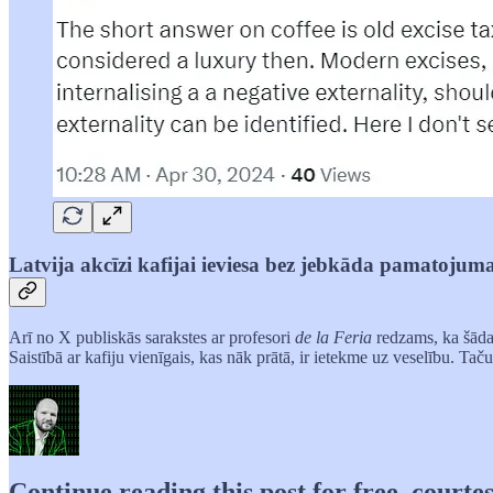
Latvija akcīzi kafijai ieviesa bez jebkāda pamatojum
Arī no X publiskās sarakstes ar profesori
de la Feria
redzams, ka šāda
Saistībā ar kafiju vienīgais, kas nāk prātā, ir ietekme uz veselību. T
Continue reading this post for free, courtes