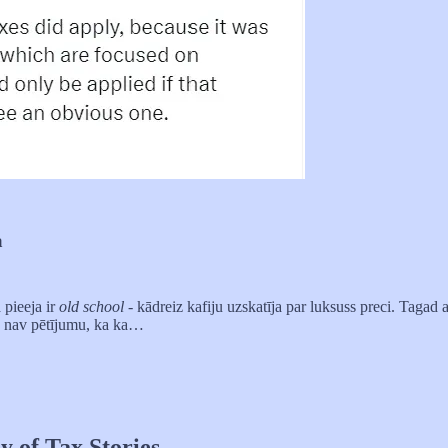
a
 pieeja ir
old school
- kādreiz kafiju uzskatīja par luksuss preci. Taga
aču nav pētījumu, ka ka…
y of Tax Stories.