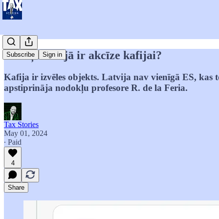
Kādēļ Latvijā ir akcīze kafijai?
Subscribe
Sign in
Kafija ir izvēles objekts. Latvija nav vienīgā ES, kas
apstiprināja nodokļu profesore R. de la Feria.
Tax Stories
May 01, 2024
∙ Paid
4
Share