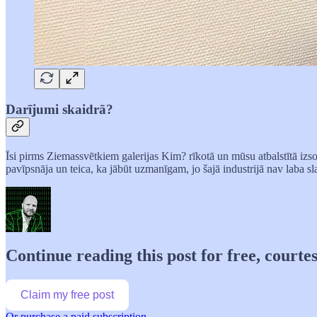
Darījumi skaidrā?
Īsi pirms Ziemassvētkiem galerijas Kim? rīkotā un mūsu atbalstītā izso
pavīpsnāja un teica, ka jābūt uzmanīgam, jo šajā industrijā nav laba 
Continue reading this post for free, courtes
Claim my free post
Or purchase a paid subscription.