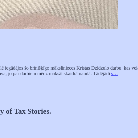
lē iegādājos šo brīnišķīgo mākslinieces Kristas Dzidzulo darbu, kas vei
slava, jo par darbiem mēdz maksāt skaidrā naudā. Tādējādi
s…
y of Tax Stories.