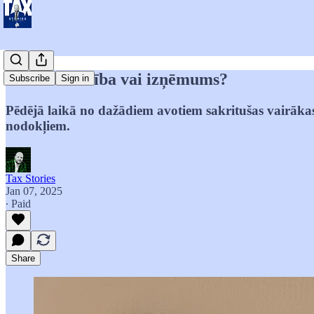
Likumsakarība vai izņēmums?
Subscribe
Sign in
Pēdējā laikā no dažādiem avotiem sakritušas vairākas 
nodokļiem.
Tax Stories
Jan 07, 2025
∙ Paid
Share