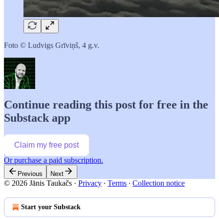
Foto © Ludvigs Grīviņš, 4 g.v.
Continue reading this post for free in the
Substack app
Claim my free post
Or purchase a paid subscription.
Previous
Next
© 2026 Jānis Taukačs
·
Privacy
∙
Terms
∙
Collection notice
Start your Substack