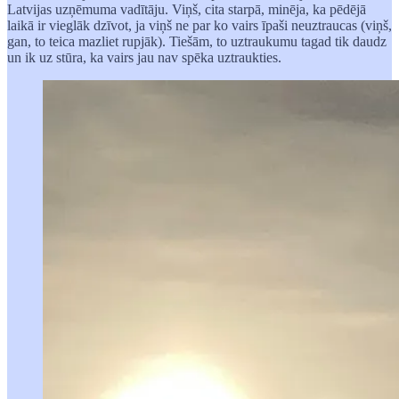
Latvijas uzņēmuma vadītāju. Viņš, cita starpā, minēja, ka pēdējā
laikā ir vieglāk dzīvot, ja viņš ne par ko vairs īpaši neuztraucas (viņš,
gan, to teica mazliet rupjāk). Tiešām, to uztraukumu tagad tik daudz
un ik uz stūra, ka vairs jau nav spēka uztraukties.