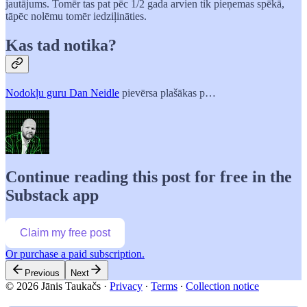
jautājums. Tomēr tas pat pēc 1/2 gada arvien tik pieņemas spēkā,
tāpēc nolēmu tomēr iedziļināties.
Kas tad notika?
Nodokļu guru Dan Neidle
pievērsa plašākas p…
Continue reading this post for free in the
Substack app
Claim my free post
Or purchase a paid subscription.
Previous
Next
© 2026 Jānis Taukačs
·
Privacy
∙
Terms
∙
Collection notice