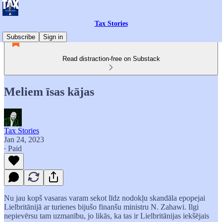
Tax Stories
Subscribe
Sign in
Read distraction-free on Substack
Meliem īsas kājas
Tax Stories
Jan 24, 2023
∙ Paid
Nu jau kopš vasaras varam sekot līdz nodokļu skandāla epopejai
Lielbritānijā ar turienes bijušo finanšu ministru N. Zahawi. Ilgi
nepievērsu tam uzmanību, jo likās, ka tas ir Lielbritānijas iekšējais