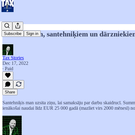
Par auklītēm, santehniķiem un dārzniekie
Subscribe
Sign in
Tax Stories
Dec 17, 2022
∙ Paid
Share
Santehniķis man uzsita ziņu, lai samaksāju par darbu skaidrucī. Summa 
ienākošai naudai līdz EUR 25 000 gadā (mazliet virs 2000 mēnesī) no