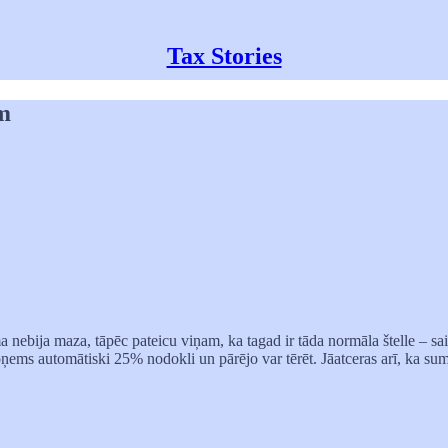
Tax Stories
m
nebija maza, tāpēc pateicu viņam, ka tagad ir tāda normāla štelle – sai
ņems automātiski 25% nodokli un pārējo var tērēt. Jāatceras arī, ka 