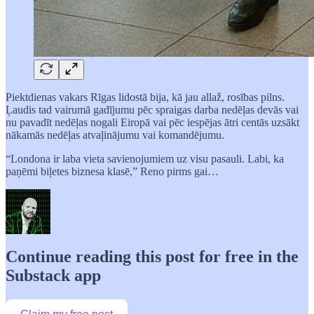
Piektdienas vakars Rīgas lidostā bija, kā jau allaž, rosības pilns.
Ļaudis tad vairumā gadījumu pēc spraigas darba nedēļas devās vai
nu pavadīt nedēļas nogali Eiropā vai pēc iespējas ātri centās uzsākt
nākamās nedēļas atvaļinājumu vai komandējumu.
“Londona ir laba vieta savienojumiem uz visu pasauli. Labi, ka
paņēmi biļetes biznesa klasē,” Reno pirms gai…
Continue reading this post for free in the
Substack app