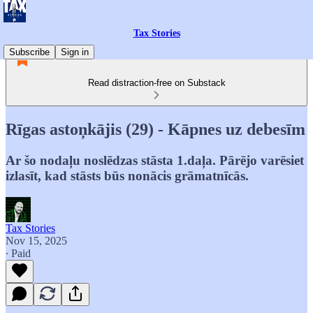
Tax Stories
Subscribe
Sign in
Read distraction-free on Substack
Rīgas astoņkājis (29) - Kāpnes uz debesīm
Ar šo nodaļu noslēdzas stāsta 1.daļa. Pārējo varēsiet
izlasīt, kad stāsts būs nonācis grāmatnīcās.
Tax Stories
Nov 15, 2025
∙ Paid