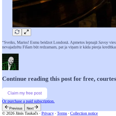
“Sveiks, Mariss! Esmu beidzot Londonā. Apmetos lepnajā
Savoy
vies
nevajadzētu Fišam būt redzamam, pat ja viņam ir kāda pieeja kredītkarš
Continue reading this post for free, courtes
Claim my free post
Or purchase a paid subscription.
Previous
Next
© 2026 Jānis Taukačs
·
Privacy
∙
Terms
∙
Collection notice