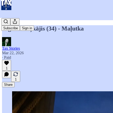
Rīgas Astoņkājis (34) - Maļutka
Subscribe
Sign in
Tax Stories
Mar 22, 2026
∙ Paid
1
1
Share