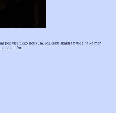
ināt pēc visa tikko notikušā. Maksāju skaidrā naudā, tā kā man
īdz tādai infor…