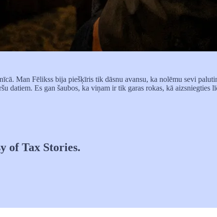
nīcā. Man Fēlikss bija piešķīris tik dāsnu avansu, ka nolēmu sevi palut
u datiem. Es gan šaubos, ka viņam ir tik garas rokas, kā aizsniegties l
y of Tax Stories.