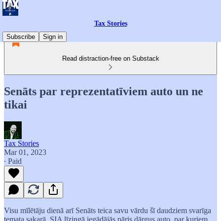
Tax Stories
Subscribe
Sign in
Read distraction-free on Substack
Senāts par reprezentatīviem auto un ne
tikai
Tax Stories
Mar 01, 2023
∙ Paid
Visu mīlētāju dienā arī Senāts teica savu vārdu šī daudziem svarīga
temata sakarā. SIA līzingā iegādājās pāris dārgus auto, par kuriem