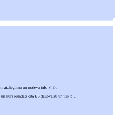
as aizliegumu un nodeva info VID.
i un kurš iegādāts citā ES dalībvalstī un tiek p…