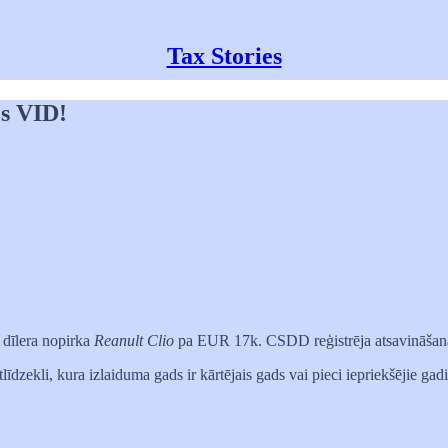
Tax Stories
es VID!
 dīlera nopirka
Reanult Clio
pa EUR 17k. CSDD reģistrēja atsavināšan
līdzekli, kura izlaiduma gads ir kārtējais gads vai pieci iepriekšējie gad