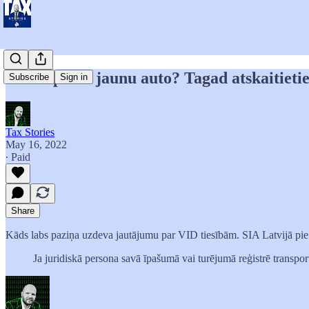
SIA nopirka jaunu auto? Tagad atskaitieti
Subscribe
Sign in
Tax Stories
May 16, 2022
∙ Paid
Share
Kāds labs paziņa uzdeva jautājumu par VID tiesībām. SIA Latvijā pie
Ja juridiskā persona savā īpašumā vai turējumā reģistrē transport