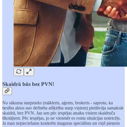
Skaidrā būs bez PVN!
No sākuma starpnieks (mākleris, aģents, brokeris - saprotu, ka
tiesību aktos nav definēta atšķirība starp viņiem) piedāvāja samaksāt
skaidrā, bez PVN. Jau sen pēc iespējas atsaku visiem skaidruča
tīkotājiem. Pēc iespējas, jo ne vienmēr es esmu situācijas noteicējs.
Ja man nepieciešams konkrēts muguras speciālists un viņš pieņem