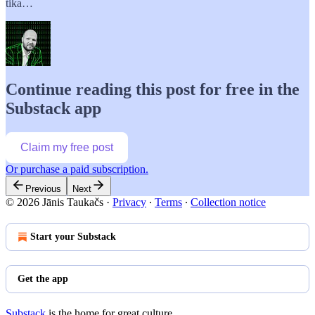
tika…
Continue reading this post for free in the
Substack app
Claim my free post
Or purchase a paid subscription.
Previous
Next
© 2026 Jānis Taukačs
·
Privacy
∙
Terms
∙
Collection notice
Start your Substack
Get the app
Substack
is the home for great culture