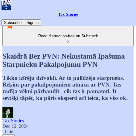
Tax Stories
Subscribe
Sign in
Read distraction-free on Substack
Skaidrā Bez PVN: Nekustamā Īpašuma
Starpnieku Pakalpojumu PVN
Tikko izīrēju dzīvokli. Ar to palīdzēja starpnieks.
Rēķins par pakalpojumiem atnāca ar PVN. Tas
radīja vēlmi pārbaudīt - cik tas ir pamatoti. It
sevišķi tāpēc, ka pāris eksperti arī teica, ka viss ok.
Tax Stories
Dec 12, 2024
∙ Paid