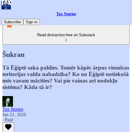
Tax Stories
Subscribe
Sign in
Read distraction-free on Substack
Šukran
Tā Ēģiptē saka paldies. Tomēr kāpēc ārpus viesnīcas
teritorijas valda nabadzība? Ko no Ēģiptē notiekošā
mēs varam mācīties? Vai pie vainas arī nodokļu
sistēma? Kāda tā ir?
Tax Stories
Jan 21, 2026
∙ Paid