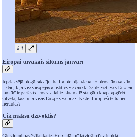
Eiropai tuvākais siltums janvārī
Iepriekšējā blogā rakstīju, ka Ēģipte bija viena no pirmajām valstīm.
Tātad, bija visas iespējas attīstīties visvairāk. Saule vistuvāk Eiropai
janvārī ir perfekts iemesls, lai te pludmalē staigātu knapi apģērbti
cilvēki, kas runā visās Eiropas valodās. Kādēļ Eiropieši te tomēr
neraujas?
Cik maksā dzīvoklis?
Gids lepni pavēstīja, ka te, Hurgadā, arī latvieši mēdz iepirkt