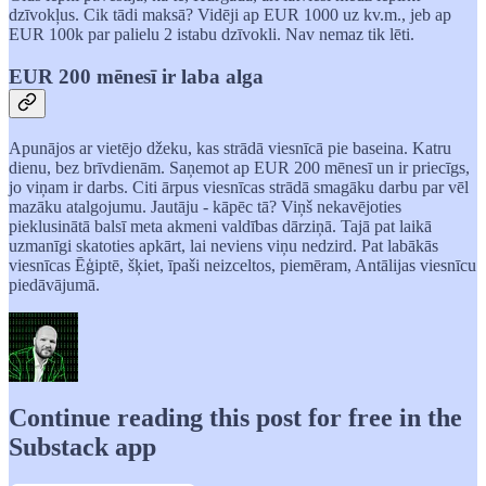
dzīvokļus. Cik tādi maksā? Vidēji ap EUR 1000 uz kv.m., jeb ap
EUR 100k par palielu 2 istabu dzīvokli. Nav nemaz tik lēti.
EUR 200 mēnesī ir laba alga
Apunājos ar vietējo džeku, kas strādā viesnīcā pie baseina. Katru
dienu, bez brīvdienām. Saņemot ap EUR 200 mēnesī un ir priecīgs,
jo viņam ir darbs. Citi ārpus viesnīcas strādā smagāku darbu par vēl
mazāku atalgojumu. Jautāju - kāpēc tā? Viņš nekavējoties
pieklusinātā balsī meta akmeni valdības dārziņā. Tajā pat laikā
uzmanīgi skatoties apkārt, lai neviens viņu nedzird. Pat labākās
viesnīcas Ēģiptē, šķiet, īpaši neizceltos, piemēram, Antālijas viesnīcu
piedāvājumā.
Continue reading this post for free in the
Substack app