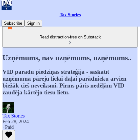
Tax Stories
Subscribe
Sign in
Read distraction-free on Substack
Uzņēmums, nav uzņēmums, uzņēmums..
VID parādu piedziņas stratēģija - saskatīt
uzņēmuma pāreju lielai daļai parādnieku arvien
biežāk cieš neveiksmi. Pirms pāris nedēļām VID
zaudēja kārtējo tiesu lietu.
Tax Stories
Feb 28, 2024
∙ Paid