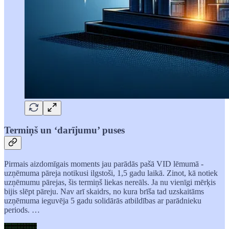
Termiņš un ‘darījumu’ puses
Pirmais aizdomīgais moments jau parādās pašā VID lēmumā -
uzņēmuma pāreja notikusi ilgstoši, 1,5 gadu laikā. Zinot, kā notiek
uzņēmumu pārejas, šis termiņš liekas nereāls. Ja nu vienīgi mērķis
bijis slēpt pāreju. Nav arī skaidrs, no kura brīša tad uzskaitāms
uzņēmuma ieguvēja 5 gadu solidārās atbildības ar parādnieku
periods. …