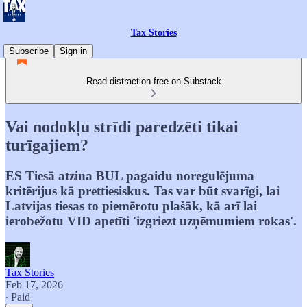
Tax Stories
Subscribe
Sign in
Read distraction-free on Substack
Vai nodokļu strīdi paredzēti tikai
turīgajiem?
ES Tiesā atzina BUL pagaidu noregulējuma
kritērijus kā prettiesiskus. Tas var būt svarīgi, lai
Latvijas tiesas to piemērotu plašāk, kā arī lai
ierobežotu VID apetīti 'izgriezt uzņēmumiem rokas'.
Tax Stories
Feb 17, 2026
∙ Paid