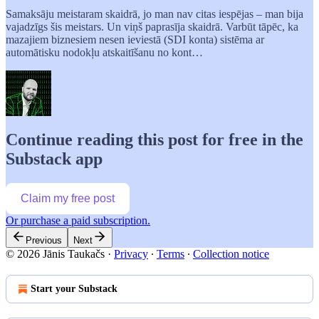
Samaksāju meistaram skaidrā, jo man nav citas iespējas – man bija
vajadzīgs šis meistars. Un viņš paprasīja skaidrā. Varbūt tāpēc, ka
mazajiem biznesiem nesen ieviestā (SDI konta) sistēma ar
automātisku nodokļu atskaitīšanu no kont…
Continue reading this post for free in the
Substack app
Claim my free post
Or purchase a paid subscription.
Previous
Next
© 2026 Jānis Taukačs
·
Privacy
∙
Terms
∙
Collection notice
Start your Substack