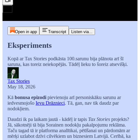
Open in app
Transcript
Listen via...
Eksperiments
Kopā ar Tax Stories podkāsta 100.sarunu bija plānota arī šī
saruna, kas toreiz neiekopējās. Tādēļ lieku to šoreiz atsevišķi.
Tax Stories
May 18, 2026
Kā
bonusa epizodi
pievienoju arī personiskāku sarunu ar
iedvesmojošo
Ievu Drāznieci
. Tā, gan, nav tik daudz par
nodokļiem.
Daudzi ik pa laikam jautā - kādēļ ir tapis
Tax Stories
projekts?
Jā, sākotnēji tā bija Sorainen nodokļu pakalpojumu reklāma.
Taču tagad tā ir platforma analītikai, pētīšanai un pārdomām ar
mērķi uzlabot dzīvi cilvēkiem un biznesiem Latvijā. Cerībā, ka