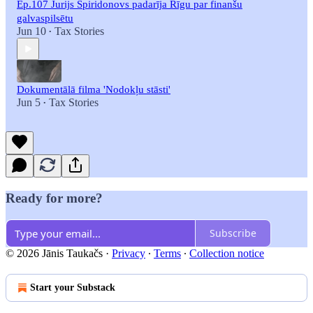
Ep.107 Jurijs Spiridonovs padarīja Rīgu par finanšu
galvaspilsētu
Jun 10
Tax Stories
•
Dokumentālā filma 'Nodokļu stāsti'
Jun 5
Tax Stories
•
Ready for more?
Subscribe
© 2026 Jānis Taukačs
·
Privacy
∙
Terms
∙
Collection notice
Start your Substack