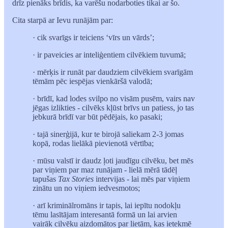
drīz pienāks brīdis, ka varēšu nodarboties tikai ar šo.
Cita starpā ar Ievu runājām par:
· cik svarīgs ir teiciens ‘vīrs un vārds’;
· ir paveicies ar inteliģentiem cilvēkiem tuvumā;
· mērķis ir runāt par daudziem cilvēkiem svarīgām
tēmām pēc iespējas vienkāršā valodā;
· brīdī, kad lodes svilpo no visām pusēm, vairs nav
jēgas izlikties - cilvēks kļūst brīvs un patiess, jo tas
jebkurā brīdī var būt pēdējais, ko pasaki;
· tajā sinerģijā, kur te birojā saliekam 2-3 jomas
kopā, rodas lielākā pievienotā vērtība;
· mūsu valstī ir daudz ļoti jaudīgu cilvēku, bet mēs
par viņiem par maz runājam - lielā mērā tādēļ
tapušas
Tax Stories
intervijas - lai mēs par viņiem
zinātu un no viņiem iedvesmotos;
· arī kriminālromāns ir tapis, lai iepītu nodokļu
tēmu lasītājam interesantā formā un lai arvien
vairāk cilvēku aizdomātos par lietām, kas ietekmē